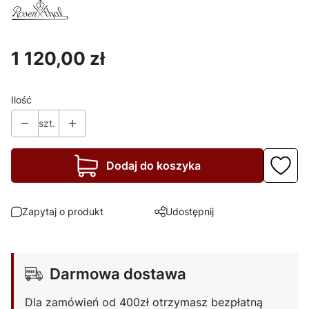
Cena
1 120,00 zł
Ilość
szt.
Dodaj do koszyka
Zapytaj o produkt
Udostępnij
Darmowa dostawa
Dla zamówień od 400zł otrzymasz bezpłatną