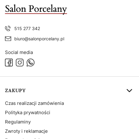
515 277 342
biuro@salonporcelany.pl
Social media
Linki w stopce
ZAKUPY
Czas realizacji zamówienia
Polityka prywatności
Regulaminy
Zwroty i reklamacje