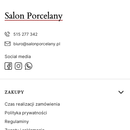
515 277 342
biuro@salonporcelany.pl
Social media
Linki w stopce
ZAKUPY
Czas realizacji zamówienia
Polityka prywatności
Regulaminy