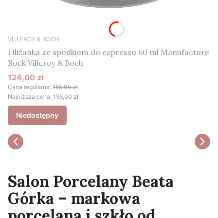
VILLEROY & BOCH
Filiżanka ze spodkiem do espresso 60 ml Manufacture
Rock Villeroy & Boch
124,00 zł
Cena promocyjna
Cena regularna:
155,00 zł
Najniższa cena:
155,00 zł
Niedostępny
Salon Porcelany Beata
Górka – markowa
porcelana i szkło od