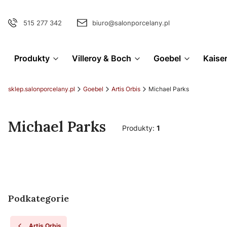
515 277 342
biuro@salonporcelany.pl
Produkty
Villeroy & Boch
Goebel
Kaise
sklep.salonporcelany.pl
Goebel
Artis Orbis
Michael Parks
Michael Parks
Produkty:
1
Podkategorie
Artis Orbis