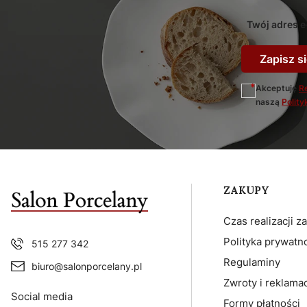
Twój adres e
Zapisz si
Akceptuję
R
naszą
Polity
Linki w sto
ZAKUPY
Czas realizacji 
Polityka prywatn
515 277 342
Regulaminy
biuro@salonporcelany.pl
Zwroty i reklama
Social media
Formy płatności