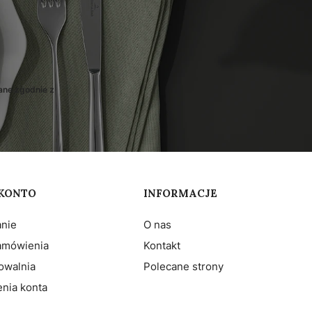
ane zgodnie z
KONTO
INFORMACJE
nie
O nas
amówienia
Kontakt
owalnia
Polecane strony
nia konta