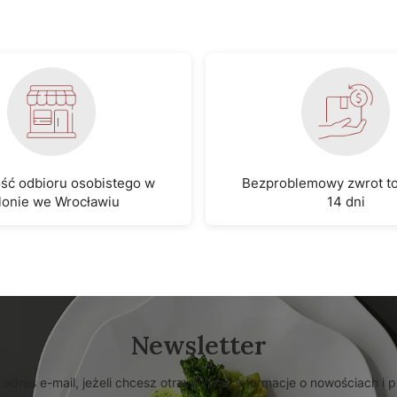
ść odbioru osobistego w
Bezproblemowy zwrot t
lonie we Wrocławiu
14 dni
Newsletter
 adres e-mail, jeżeli chcesz otrzymywać informacje o nowościach i 