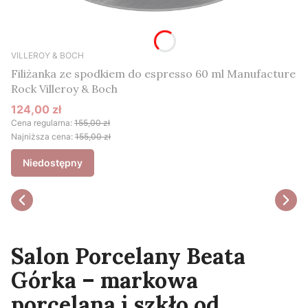
VILLEROY & BOCH
Filiżanka ze spodkiem do espresso 60 ml Manufacture
Rock Villeroy & Boch
124,00 zł
Cena promocyjna
Cena regularna:
155,00 zł
Najniższa cena:
155,00 zł
Niedostępny
Salon Porcelany Beata
Górka – markowa
porcelana i szkło od