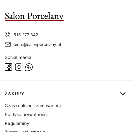
515 277 342
biuro@salonporcelany.pl
Social media
Linki w stopce
ZAKUPY
Czas realizacji zamówienia
Polityka prywatności
Regulaminy